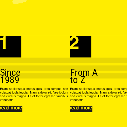
Since
From A
1989
to Z
Etiam scelerisque metus quis arcu tempus non
Etiam scelerisque metus quis arcu te
volutpat ligula feugiat. Nam a dolor elit. Vestibulum
volutpat ligula feugiat. Nam a dolor elit. V
sed cursus magna. Ut et tortor eget leo faucibus
sed cursus magna. Ut et tortor eget leo 
venenatis.
venenatis.