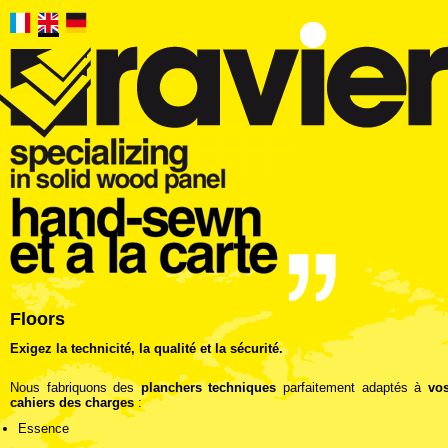
Floors
Exigez la technicité, la qualité et la sécurité.
Nous fabriquons des
planchers techniques
parfaitement adaptés à
vo
cahiers des charges
:
Essence